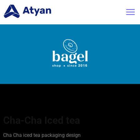
Cha-Cha Iced tea
Cha Cha iced tea packaging design